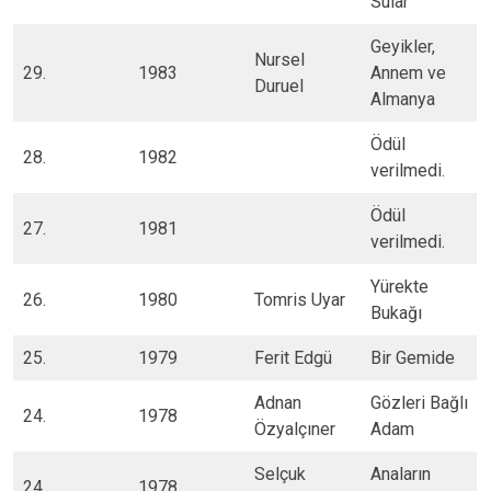
Sular
Geyikler,
​Nursel
29.​
1983
Annem ve
Duruel
Almanya
​Ödül
28.​
1982
verilmedi.
​Ödül
27.​
​1981
verilmedi.
​Yürekte
26.​
1980
​Tomris Uyar
Bukağı
25.
1979
​Ferit Edgü
​Bir Gemide
​Adnan
​Gözleri Bağlı
​24.
​1978
Özyalçıner
Adam
​Selçuk
​Anaların
24.​
1978