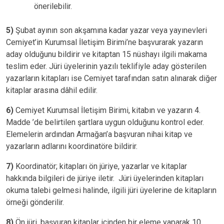
önerilebilir.
5)
Şubat ayının son akşamına kadar yazar veya yayınevleri
Cemiyet’in Kurumsal İletişim Birimi’ne başvurarak yazarın
aday olduğunu bildirir ve kitaptan 15 nüshayı ilgili makama
teslim eder. Jüri üyelerinin yazılı teklifiyle aday gösterilen
yazarların kitapları ise Cemiyet tarafından satın alınarak diğer
kitaplar arasına dâhil edilir.
6)
Cemiyet Kurumsal İletişim Birimi, kitabın ve yazarın 4.
Madde ’de belirtilen şartlara uygun olduğunu kontrol eder.
Elemelerin ardından Armağan’a başvuran nihai kitap ve
yazarların adlarını koordinatöre bildirir.
7)
Koordinatör; kitapları ön jüriye, yazarlar ve kitaplar
hakkında bilgileri de jüriye iletir. Jüri üyelerinden kitapları
okuma talebi gelmesi halinde, ilgili jüri üyelerine de kitapların
örneği gönderilir.
8)
Ön jüri, başvuran kitaplar içinden bir eleme yaparak 10