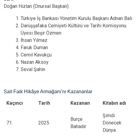
Doğan Hızlan (Onursal Başkan)
Türkiye İş Bankası Yönetim Kurulu Başkanı Adnan Bali
Darüşşafaka Cemiyeti Kültürü ve Tarihi Komisyonu
Üyesi Beşir Özmen
İhsan Yılmaz
Faruk Duman
Cemil Kavukçu
Nazan Aksoy
Seval Şahin
Sait Faik Hikâye Armağanı’nı Kazananlar
Kaçıncı​
Tarih​
Kazanan
Kitabın adı
Şimdi
Burçe
71.
2025
Dönecek
Bahadır
Dünya