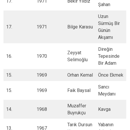
17. ​
​1971
​Bekir Yıldız
Şahan
​Uzun
Sürmüş Bir
17.​
​​1971
​Bilge Karasu
Günün
Akşamı
​Direğin
​Zeyyat
16​.
1970
Tepesinde
Selimoğlu
Bir Adam
15.​
1969
​Orhan Kemal
​Önce Ekmek
​Sancı
15.​
​1969
​Faik Baysal
Meydanı
​Muzaffer
​14.
1968​
​Kavga
Buyrukçu
​Tarık Dursun
​Yabanın
13.​
​1967