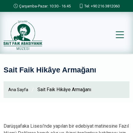
Skip to main content
Çarşamba-Pazar: 10:30 - 16:45
Tel: +90 216 3812060
Sait Faik Hikâye Armağanı
/
Sait Faik Hikâye Armağanı
Ana Sayfa
Darüşşafaka Lisesi’nde yapılan bir edebiyat matinesine Fazıl