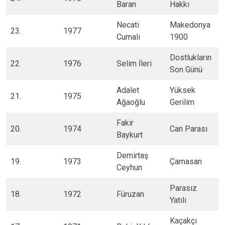
Baran
Hakkı
​Necati
​Makedonya
23.​
1977
Cumalı
1900
​Dostlukların
​22.
1976
​Selim İleri
Son Günü
​Adalet
​Yüksek
​21.
1975
Ağaoğlu
Gerilim
​Fakir
​20.
1974
​Can Parası
Baykurt
​Demirtaş
19.​
​1973
​Çamasan
Ceyhun
​Parasız
18.​
​1972
​Füruzan
Yatılı
​Kaçakçı