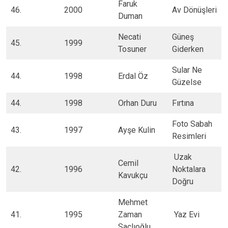
​Faruk
46.​
​2000
​Av Dönüşleri
Duman
​Necati
​Güneş
45.​
1999
Tosuner
Giderken
​Sular Ne
44.​
1998
​Erdal Öz
Güzelse
44.​
1998
​Orhan Duru
​Fırtına
​Foto Sabah
​43.
1997
​Ayşe Kulin
Resimleri
​ Uzak
Cemil
42.​
​1996
Noktalara
Kavukçu
Doğru​
​Mehmet
​41.
​1995
Zaman
​ Yaz Evi
Saçlıoğlu