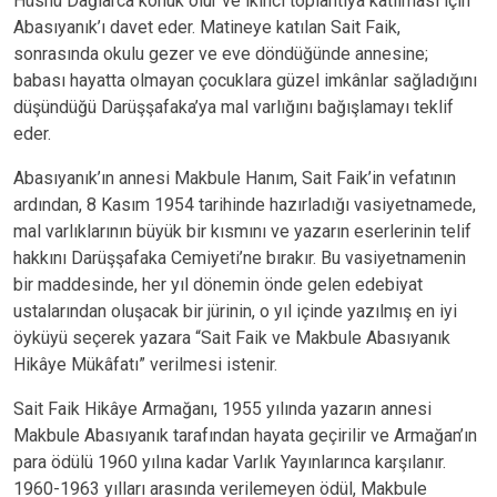
Hüsnü Dağlarca konuk olur ve ikinci toplantıya katılması için
Abasıyanık’ı davet eder. Matineye katılan Sait Faik,
sonrasında okulu gezer ve eve döndüğünde annesine;
babası hayatta olmayan çocuklara güzel imkânlar sağladığını
düşündüğü Darüşşafaka’ya mal varlığını bağışlamayı teklif
eder.
Abasıyanık’ın annesi Makbule Hanım, Sait Faik’in vefatının
ardından, 8 Kasım 1954 tarihinde hazırladığı vasiyetnamede,
mal varlıklarının büyük bir kısmını ve yazarın eserlerinin telif
hakkını Darüşşafaka Cemiyeti’ne bırakır. Bu vasiyetnamenin
bir maddesinde, her yıl dönemin önde gelen edebiyat
ustalarından oluşacak bir jürinin, o yıl içinde yazılmış en iyi
öyküyü seçerek yazara “Sait Faik ve Makbule Abasıyanık
Hikâye Mükâfatı” verilmesi istenir.
Sait Faik Hikâye Armağanı, 1955 yılında yazarın annesi
Makbule Abasıyanık tarafından hayata geçirilir ve Armağan’ın
para ödülü 1960 yılına kadar Varlık Yayınlarınca karşılanır.
1960-1963 yılları arasında verilemeyen ödül, Makbule