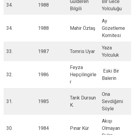
​Gülderen
​Bir Gece
34. ​
​1988
Bilgili
Yolculuğu
​Ay
​34.
1988
​Mahir Öztaş
Gözetleme
Komitesi
​Yaza
33.​
1987
​Tomris Uyar
Yolculuk
​Feyza
​ Eski Bir
32.​
​1986
Hepçilingirle
Balerin
r
Ona
​Tarık Dursun
31.​
1985
Sevdiğimi
K.
Söyle
​Akışı
30.​
​1984
​Pınar Kür
Olmayan