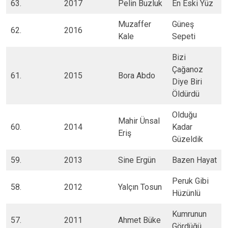
63.
2017
Pelin Buzluk
En Eski Yüz
Muzaffer
Güneş
62.
2016
Kale
Sepeti
Bizi
Çağanoz
61.
2015
Bora Abdo
Diye Biri
Öldürdü
​Olduğu
Mahir Ünsal
​60.
​2014
Kadar
Eriş​
Güzeldik
59.​
​2013
​Sine Ergün
​Bazen Hayat
​Peruk Gibi
​58.
​2012
​Yalçın Tosun
Hüzünlü
Kumrunun
57​.
2011​
Ahmet Büke​
Gördüğü​