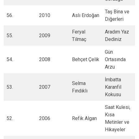
Taş Bina ve
56​.
2010​
Aslı Erdoğan​
Diğerleri​
Feryal
Aradım Yaz
55​.
2009​
Tilmaç​
Dediniz​
​Gün
54.​
2008
​Behçet Çelik
Ortasında
Arzu
​İmbatta
Selma
​53.
2007
Karanfil
Fındıklı
Kokusu
​Saat Kulesi,
Kısa
52.​
​2006
​Refik Algan
Metinler ve
Hikayeler