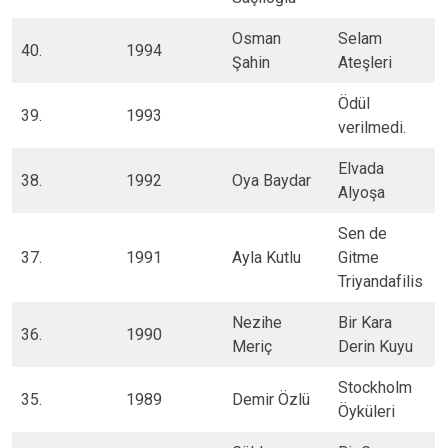
​Osman
​Selam
40.​
​1994
Şahin
Ateşleri
​Ödül
39.​
​1993
verilmedi.
​Elvada
38.​
​1992
​Oya Baydar
Alyoşa
​Sen de
37.​
​1991
​Ayla Kutlu
Gitme
Triyandafilis
​Nezihe
​Bir Kara
36.​
​1990
Meriç
Derin Kuyu
​Stockholm
​35.
​1989
​Demir Özlü
Öyküleri