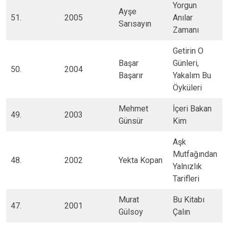
​Yorgun
​Ayşe
​51.
​2005
Anılar
Sarısayın
Zamanı
​Getirin O
​Başar
Günleri,
50.​
2004
Başarır
Yakalım Bu
Öyküleri
​Mehmet
​İçeri Bakan
49.​
​2003
Günsür
Kim
​Aşk
Mutfağından
48.​
2002
​Yekta Kopan
Yalnızlık
Tarifleri
​Murat
​Bu Kitabı
47.​
​2001
Gülsoy
Çalın