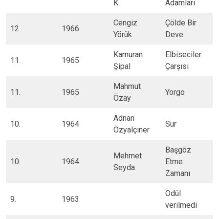
K.
Adamları
​Cengiz
​Çölde Bir
​12.
1966
Yörük
Deve
​Kamuran
​Elbiseciler
11.​
​1965
Şipal
Çarşısı
​Mahmut
11.​
​​1965
​Yorgo
Özay
​Adnan
10.​
​1964
​Sur
Özyalçıner
​Başgöz
​Mehmet
​10.
​1964
Etme
Seyda
Zamanı
​Ödül
9.​
1963​
verilmedi