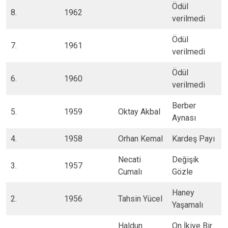
​Ödül
8.​
​1962
verilmedi
​Ödül
7.​
​1961
verilmedi
​Ödül
​6.
​1960
verilmedi
​Berber
5.​
​1959
​Oktay Akbal
Aynası
4.​
​1958
​Orhan Kemal
​Kardeş Payı
​Necati
​Değişik
3.​
​1957
Cumalı
Gözle
​Haney
2.​
​1956
​Tahsin Yücel
Yaşamalı
​Haldun
​On İkiye Bir