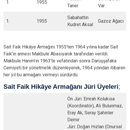
​1.
​1955
Taner
Var
​Sabahattin
​1.
​1955
​Gazoz Ağacı
Kudret Aksal
Sait Faik Hikâye Armağını 1955’ten 1964 yılına kadar Sait
Faik’in annesi Makbule Abasıyanık tarafından verildi.
Makbule Hanım’ın 1963’te vefatından sonra Darüşşafaka
Cemiyeti bir yönetmelik düzenleyerek, 1964 yılından itibaren
her yıl bu armağanı vermeyi sürdürdü.
Sait Faik Hikâye Armağanı Jüri Üyeleri
;
Ön Jüri: Emrah Kolukısa
(Koordinatör), Ali Bulunmaz,
Eray Ak, Seray Şahinler
Demir
Jüri: Doğan Hızlan (Onursal